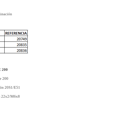
minación
 200
re 200
ción 20S1/E51
cos 22x2/M6x8