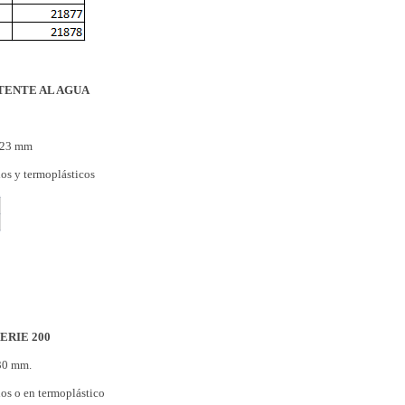
TENTE AL AGUA
. 23 mm
dos y termoplásticos
ERIE 200
 30 mm.
dos o en termoplástico