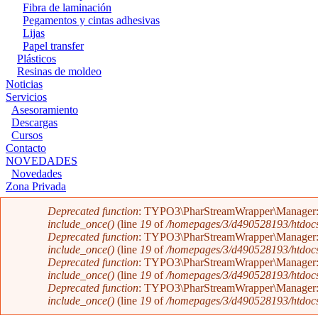
Fibra de laminación
Pegamentos y cintas adhesivas
Lijas
Papel transfer
Plásticos
Resinas de moldeo
Noticias
Servicios
Asesoramiento
Descargas
Cursos
Contacto
NOVEDADES
Novedades
Zona Privada
Mensaje de error
Deprecated function
: TYPO3\PharStreamWrapper\Manager::initi
include_once()
(line
19
of
/homepages/3/d490528193/htdocs/a
Deprecated function
: TYPO3\PharStreamWrapper\Manager::initi
include_once()
(line
19
of
/homepages/3/d490528193/htdocs/a
Deprecated function
: TYPO3\PharStreamWrapper\Manager::__co
include_once()
(line
19
of
/homepages/3/d490528193/htdocs/a
Deprecated function
: TYPO3\PharStreamWrapper\Manager::__co
include_once()
(line
19
of
/homepages/3/d490528193/htdocs/a