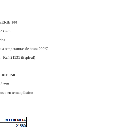
SERIE 100
. 23 mm.
ados
te a temperaturas de hasta 200ºC
al
Ref: 21131 (Espiral)
ERIE 150
 23 mm.
dos o en termoplástico
l