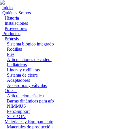
Inicio
Quiénes Somos
Historia
Instalaciones
Proveedores
Productos
Prótesis
Sistema biónico integrado
Rodillas
Pies
Articulaciones de cadera
Pediátricos
Liners y rodilleras
Sistema de cierre
Adaptadores
Accesorios y válvulas
Ortesis
Articulación elástica
Barras dinámicas para afo
NIMMUS
PeroSupport
STEP ON
Materiales y Equipamiento
Materiales de producción