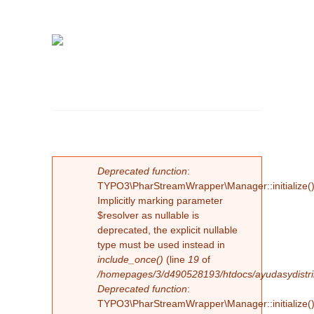
MENSAJE DE
Deprecated function
:
TYPO3\PharStreamWrapper\Manager::initialize()
ERROR
Implicitly marking parameter
$resolver as nullable is
deprecated, the explicit nullable
type must be used instead in
include_once()
(line
19
of
/homepages/3/d490528193/htdocs/ayudasydistribu
Deprecated function
:
TYPO3\PharStreamWrapper\Manager::initialize()